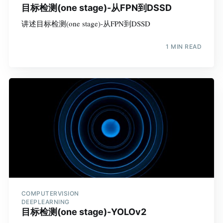
目标检测(one stage)-从FPN到DSSD
讲述目标检测(one stage)-从FPN到DSSD
1 MIN READ
COMPUTERVISION
DEEPLEARNING
目标检测(one stage)-YOLOv2