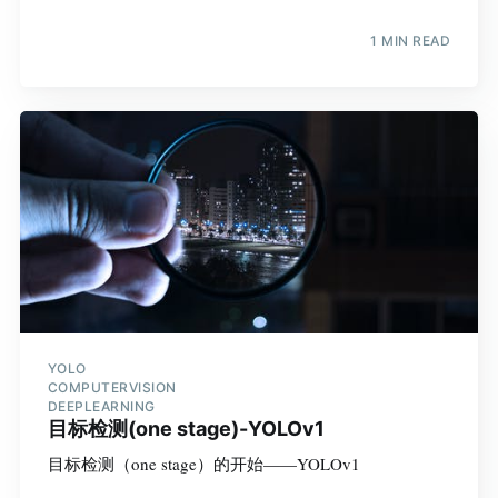
1 MIN READ
YOLO
COMPUTERVISION
DEEPLEARNING
目标检测(one stage)-YOLOv1
目标检测（one stage）的开始——YOLOv1