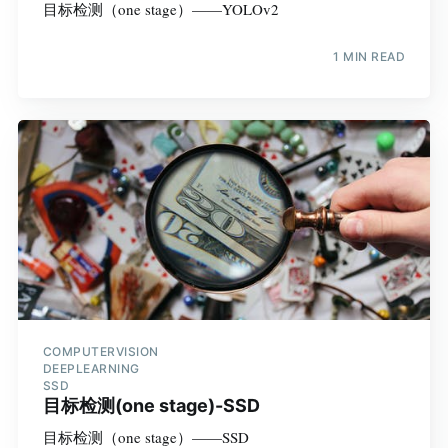
目标检测（one stage）——YOLOv2
1 MIN READ
COMPUTERVISION
DEEPLEARNING
SSD
目标检测(one stage)-SSD
目标检测（one stage）——SSD