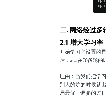
np
.
r
np
.
r
二. 网络经过多
2.1 增大学习率
开始学习率设置的是learni
后，acc在70多轮的
理由：当我们把学
到大的坑的时候就
局最优，调参的过