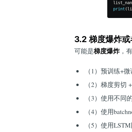
list_nan
print
(
li
3.2 梯度爆炸
梯度爆炸
可能是
，
（1）预训练+微
（2）梯度剪切 
（3）使用不同的激
（4）使用batchn
（5）使用LST