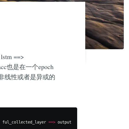
 lstm ==>
大，acc也是在一个epoch
非线性或者是异或的
ful_collected_layer
==>
output