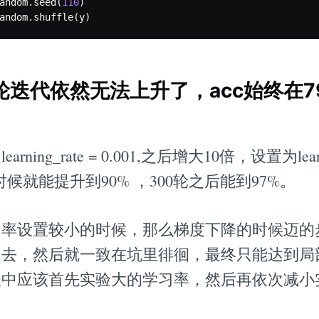
andom
.
seed
(
110
)
andom
.
shuffle
(
y
)
轮迭代依然无法上升了，acc始终在7
ng_rate = 0.001,之后增大10倍，设置为learnin
时候就能提升到90% ，300轮之后能到97%。
习率设置较小的时候，那么梯度下降的时候迈的
出去，然后就一致在坑里徘徊，最终只能达到局
程中应该首先实验大的学习率，然后再依次减小