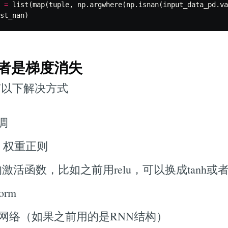
=
list
(
map
(
tuple
,
np
.
argwhere
(
np
.
isnan
(
input_data_pd
.
va
st_nan
)
或者是梯度消失
有以下解决方式
调
+ 权重正则
活函数，比如之前用relu，可以换成tanh或者是
orm
M网络（如果之前用的是RNN结构）