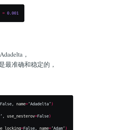
=
0.001
adelta，
是却是最准确和稳定的，
False, 
name
=
’Adadelta’
)
’, 
use_nesterov
=
False
)
e_locking
=
False, 
name
=
’Adam’
)