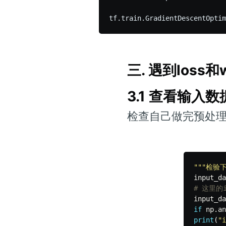
tf.train.GradientDescentOptim
三. 遇到loss
3.1 查看输入
检查自己做完预处理的
"""检验下
input_da
input_da
if
np
.
an
print
(
"i