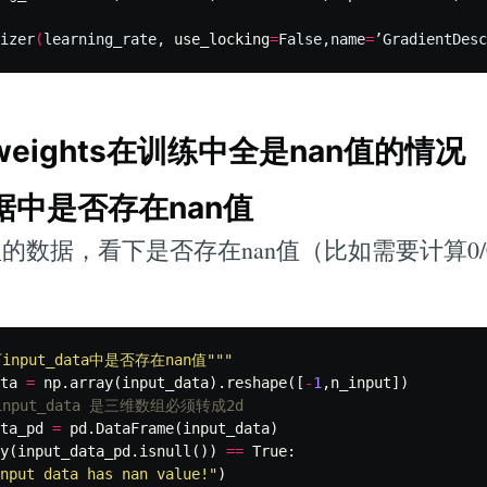
izer
(
learning_rate, 
use_locking
=
False,name
=
’GradientDesc
和weights在训练中全是nan值的情况
数据中是否存在nan值
数据，看下是否存在nan值（比如需要计算0/0
input_data中是否存在nan值"""
ta
=
np
.
array
(
input_data
).
reshape
([
-
1
,
n_input
])
ta_pd
=
pd
.
DataFrame
(
input_data
)
y
(
input_data_pd
.
isnull
())
==
True
:
nput data has nan value!"
)