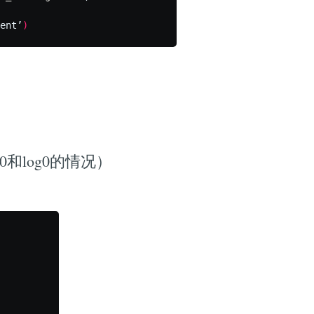
ent’
)
和log0的情况）