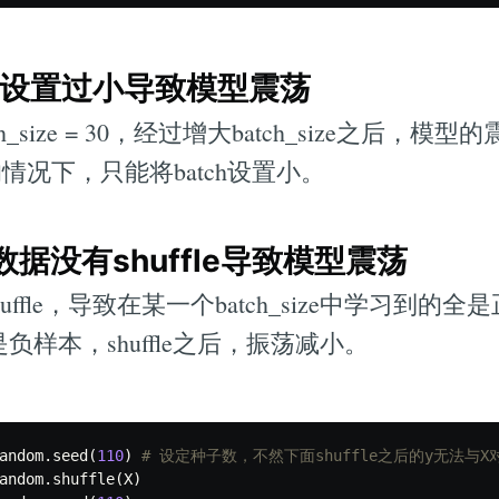
size 设置过小导致模型震荡
_size = 30，经过增大batch_size之后，
情况下，只能将batch设置小。
数据没有shuffle导致模型震荡
ffle，导致在某一个batch_size中学习到的
又全是负样本，shuffle之后，振荡减小。
andom
.
seed
(
110
)
andom
.
shuffle
(
X
)