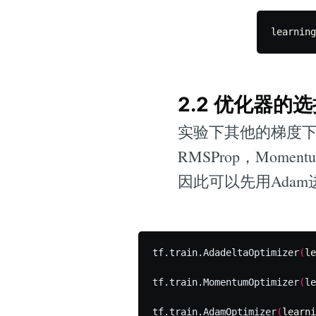
learning
2.2 优化器的
实验下其他的梯度下降的优
RMSProp，Mo
因此可以先用Ada
tf.train.AdadeltaOptimizer
(
le
tf.train.MomentumOptimizer
(
le
tf.train.AdamOptimizer
(
learni