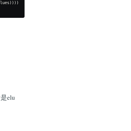
lues
))))
elu