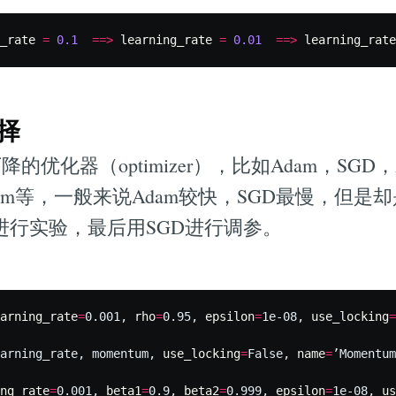
_rate
=
0.1
==>
learning_rate
=
0.01
==>
learning_rate
选择
化器（optimizer），比如Adam，SGD，Ad
mentum等，一般来说Adam较快，SGD最慢，但
m进行实验，最后用SGD进行调参。
arning_rate
=
0.001, 
rho
=
0.95, 
epsilon
=
1e-08, 
use_locking
=
arning_rate, momentum, 
use_locking
=
False, 
name
=
’Momentum
ng_rate
=
0.001, 
beta1
=
0.9, 
beta2
=
0.999, 
epsilon
=
1e-08, 
us