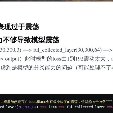
ss表现过于震荡
能力不够导致模型震荡
00,3) ==> ful_collected_layer(30,300,64) ==>
ayer ==> output）此时模型的loss由1到192震动太
考虑到是模型的分类能力的问题（可能处理不了
，模型虽然也存在loss和acc会有极小幅度的震荡，但是趋向于收敛"""
ed_layer
(
30
,
300
,
64
)
==>
lstm
==>
ful_collected_layer
==>