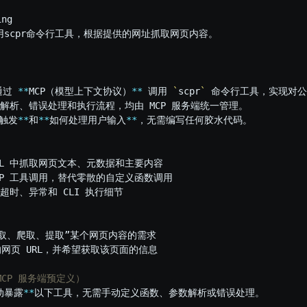
ng

通过 
**
MCP（模型上下文协议）
**
 调用 
`
scpr
`
 命令行工具，实现对公
解析、错误处理和执行流程，均由 MCP 服务端统一管理。

触发
**
和
**
如何处理用户输入
**
，无需编写任何胶水代码。

RL 中抓取网页文本、元数据和主要内容

CP 工具调用，替代零散的自定义函数调用

理超时、异常和 CLI 执行细节

抓取、爬取、提取”某个网页内容的需求

网页 URL，并希望获取该页面的信息

 MCP 服务端预定义）
动暴露
**
以下工具，无需手动定义函数、参数解析或错误处理。
