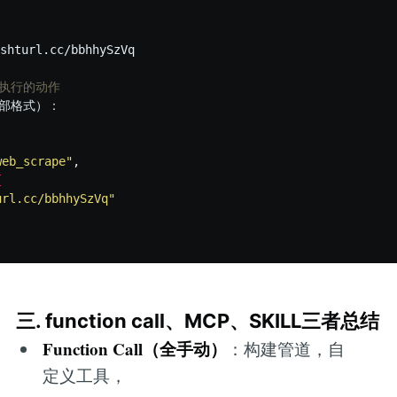
rl.cc/bbhhySzVq

P 执行的动作
web_scrape"
,

{
url.cc/bbhhySzVq"
三. function call、MCP、SKILL三者总结
Function Call（全手动）
：构建管道，自
定义工具，